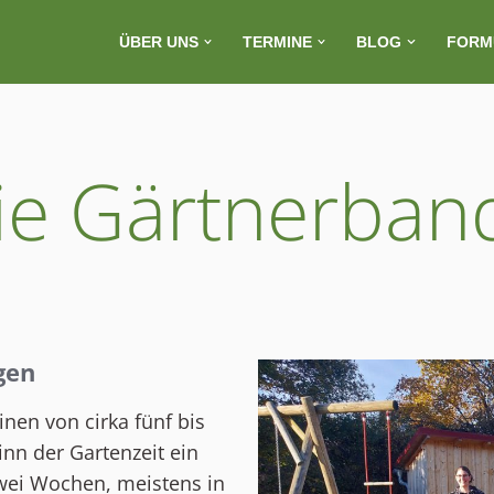
ÜBER UNS
TERMINE
BLOG
FORM
ie Gärtnerban
gen
nen von cirka fünf bis
inn der Gartenzeit ein
zwei Wochen, meistens in