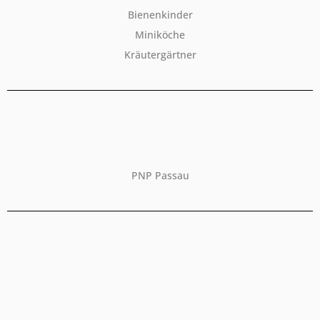
Bienenkinder
Miniköche
Kräutergärtner
PNP Passau